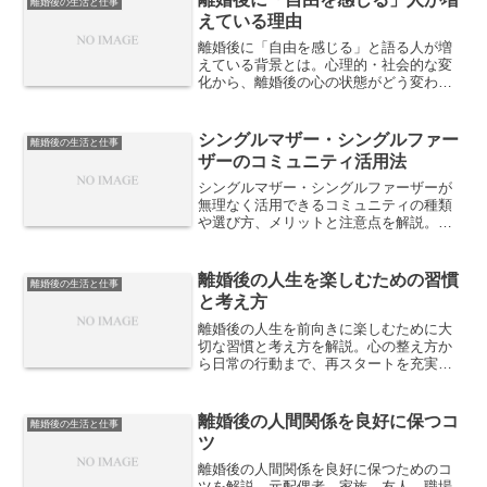
離婚後の生活と仕事
えている理由
離婚後に「自由を感じる」と語る人が増
えている背景とは。心理的・社会的な変
化から、離婚後の心の状態がどう変わる
のかを解説します。
シングルマザー・シングルファー
離婚後の生活と仕事
ザーのコミュニティ活用法
シングルマザー・シングルファーザーが
無理なく活用できるコミュニティの種類
や選び方、メリットと注意点を解説。孤
立を防ぎ、生活と子育てを安定させるた
めの実践的な活用法を紹介します。
離婚後の人生を楽しむための習慣
離婚後の生活と仕事
と考え方
離婚後の人生を前向きに楽しむために大
切な習慣と考え方を解説。心の整え方か
ら日常の行動まで、再スタートを充実さ
せるヒントを紹介します。
離婚後の人間関係を良好に保つコ
離婚後の生活と仕事
ツ
離婚後の人間関係を良好に保つためのコ
ツを解説。元配偶者、家族、友人、職場