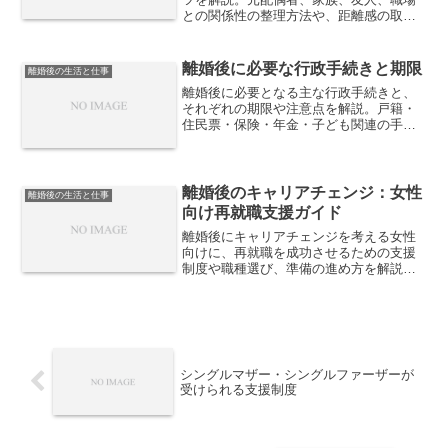
との関係性の整理方法や、距離感の取り
方、トラブルを避ける考え方など、離婚
後の生活を安定させる実践的なポイント
を紹介します。
離婚後に必要な行政手続きと期限
離婚後の生活と仕事
離婚後に必要となる主な行政手続きと、
それぞれの期限や注意点を解説。戸籍・
住民票・保険・年金・子ども関連の手続
きを整理し、期限切れによる不利益を防
ぐための実務的な確認ポイントを紹介し
ます。
離婚後のキャリアチェンジ：女性
離婚後の生活と仕事
向け再就職支援ガイド
離婚後にキャリアチェンジを考える女性
向けに、再就職を成功させるための支援
制度や職種選び、準備の進め方を解説。
未経験分野への挑戦方法やブランクの伝
え方など、現実的に役立つ再スタートの
指針を紹介します。
シングルマザー・シングルファーザーが
受けられる支援制度