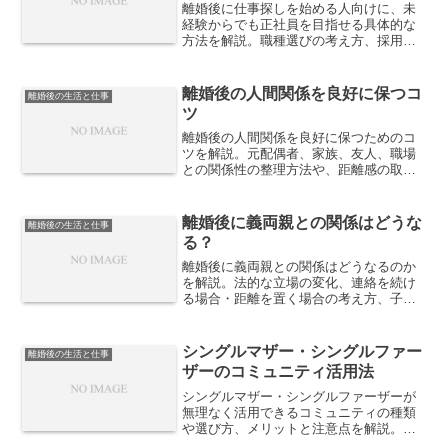
離婚後に仕事探しを始める人向けに、未
経験からでも正社員を目指せる具体的な
方法を解説。職種選びの考え方、採用さ
れやすい業界、スキル不足を補う戦略ま
で、再スタートに役立つ実践的な情報を
紹介します。
離婚後の人間関係を良好に保つコ
離婚後の生活と仕事
ツ
離婚後の人間関係を良好に保つためのコ
ツを解説。元配偶者、家族、友人、職場
との関係性の整理方法や、距離感の取り
方、トラブルを避ける考え方など、離婚
後の生活を安定させる実践的なポイント
を紹介します。
離婚後に義両親との関係はどうな
離婚後の生活と仕事
る？
離婚後に義両親との関係はどうなるのか
を解説。法的な立場の変化、連絡を続け
る場合・距離を置く場合の考え方、子ど
もがいるケースの注意点など、現実的な
判断軸と対応策を紹介します。
シングルマザー・シングルファー
離婚後の生活と仕事
ザーのコミュニティ活用法
シングルマザー・シングルファーザーが
無理なく活用できるコミュニティの種類
や選び方、メリットと注意点を解説。孤
立を防ぎ、生活と子育てを安定させるた