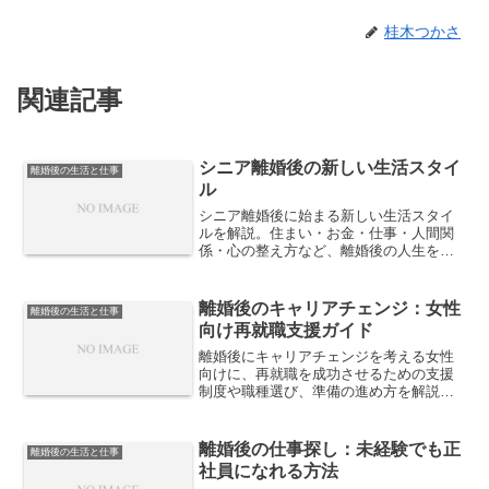
桂木つかさ
関連記事
シニア離婚後の新しい生活スタイ
離婚後の生活と仕事
ル
シニア離婚後に始まる新しい生活スタイ
ルを解説。住まい・お金・仕事・人間関
係・心の整え方など、離婚後の人生を前
向きに再設計するための現実的なポイン
トを整理します。
離婚後のキャリアチェンジ：女性
離婚後の生活と仕事
向け再就職支援ガイド
離婚後にキャリアチェンジを考える女性
向けに、再就職を成功させるための支援
制度や職種選び、準備の進め方を解説。
未経験分野への挑戦方法やブランクの伝
え方など、現実的に役立つ再スタートの
指針を紹介します。
離婚後の仕事探し：未経験でも正
離婚後の生活と仕事
社員になれる方法