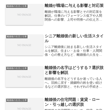
離婚が職場に与える影響と対応策
離婚後の生活と仕事
離婚が職場に与える影響とその対応策を
解説。仕事のパフォーマンス低下や人間
関係への影響、上司や同僚への伝え方、
制度の活用方法など、離婚後も安定して
働くための実践的なポイントを紹介しま
す。
シニア離婚後の新しい生活スタイ
離婚後の生活と仕事
ル
シニア離婚後に始まる新しい生活スタイ
ルを解説。住まい・お金・仕事・人間関
係・心の整え方など、離婚後の人生を前
向きに再設計するための現実的なポイン
トを整理します。
離婚後の名字はどうする？選択肢
離婚後の生活と仕事
と影響を解説
離婚後の名字をどうするか迷っている人
へ。旧姓に戻す・婚姻時の姓を使い続け
るなどの選択肢と、それぞれの手続きや
生活・仕事・子どもへの影響をわかりや
すく解説します。
離婚後の住宅問題：賃貸・ロー
離婚後の生活と仕事
ン・引っ越しの選択肢