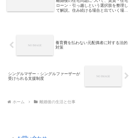
離婚後の住宅問題について、賃貸・住宅
ローン・引っ越しという選択肢を整理し
て解説。住み続ける場合と出ていく場合
の判断軸や、生活費・子どもへの影響を
踏まえた現実的な考え方を紹介します。
養育費を払わない元配偶者に対する法的
対策
シングルマザー・シングルファーザーが
受けられる支援制度
ホーム
離婚後の生活と仕事