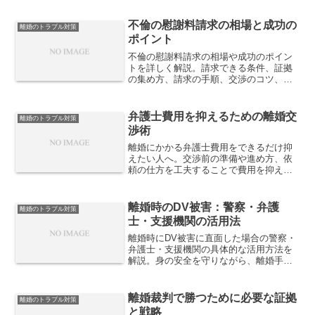
不倫の慰謝料請求の相場と成功の
離婚のトラブル対策
ポイント
不倫の慰謝料請求の相場や成功のポイン
トを詳しく解説。請求できる条件、証拠
の集め方、請求の手順、交渉のコツ、裁
判になった場合の対策など、慰謝料を確
実に得るための方法を紹介します。
弁護士費用を抑えるための離婚交
離婚のトラブル対策
渉術
離婚にかかる弁護士費用をできるだけ抑
えたい人へ。交渉前の準備や進め方、依
頼の仕方を工夫することで費用を抑える
現実的な離婚交渉術を分かりやすく解説
します。
離婚時のDV被害：警察・弁護
離婚のトラブル対策
士・支援機関の活用法
離婚時にDV被害に直面した場合の警察・
弁護士・支援機関の具体的な活用方法を
解説。身の安全を守りながら、離婚手続
きを進めるために知っておくべき実践的
なポイントを整理します。
離婚裁判で勝つために必要な証拠
離婚のトラブル対策
と戦略