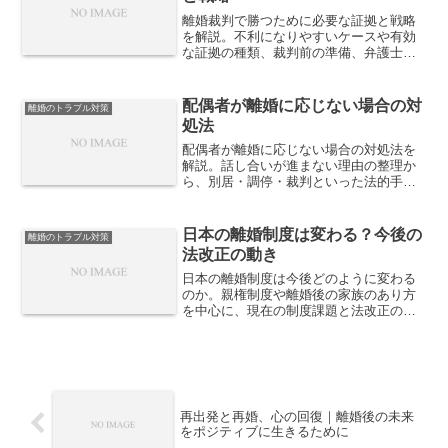
離婚裁判で勝つために必要な証拠と戦略
を解説。不利になりやすいケースや有効
な証拠の種類、裁判前の準備、弁護士と
の連携方法など、現実的な視点から離婚
裁判を有利に進めるポイントを紹介しま
す。
配偶者が離婚に応じない場合の対
離婚のトラブル対策
処法
配偶者が離婚に応じない場合の対処法を
解説。話し合いが進まない理由の整理か
ら、別居・調停・裁判といった法的手
段、感情的対立を避ける考え方まで、現
実的な解決ステップを紹介します。
日本の離婚制度は変わる？今後の
離婚のトラブル対策
法改正の動き
日本の離婚制度は今後どのように変わる
のか。親権制度や離婚後の家族のあり方
を中心に、現在の制度課題と法改正の方
向性を整理します。
再出発と再婚、心の回復｜離婚後の未来
をポジティブに生きるために