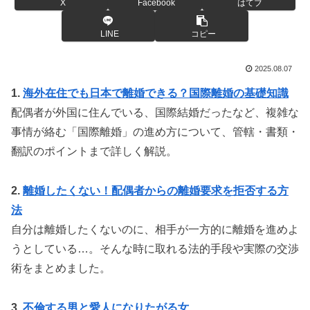
X
Facebook
はてブ
LINE
コピー
2025.08.07
1.
海外在住でも日本で離婚できる？国際離婚の基礎知識
配偶者が外国に住んでいる、国際結婚だったなど、複雑な
事情が絡む「国際離婚」の進め方について、管轄・書類・
翻訳のポイントまで詳しく解説。
2.
離婚したくない！配偶者からの離婚要求を拒否する方
法
自分は離婚したくないのに、相手が一方的に離婚を進めよ
うとしている…。そんな時に取れる法的手段や実際の交渉
術をまとめました。
3.
不倫する男と愛人になりたがる女