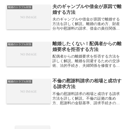
ポートします。
夫のギャンブルや借金が原因で離
離婚のトラブル対策
婚する方法
夫のギャンブルや借金が原因で離婚する
方法を詳しく解説。離婚の進め方、財産
分与や慰謝料の請求、借金の責任関係、
安全に離婚するためのポイントを紹介し
ます。
離婚したくない！配偶者からの離
離婚のトラブル対策
婚要求を拒否する方法
配偶者からの離婚要求を拒否する方法を
詳しく解説。離婚を回避するための交渉
術、法的手続き、夫婦関係を修復する方
法、裁判で離婚を拒否するポイントを紹
介します。
不倫の慰謝料請求の相場と成功す
離婚のトラブル対策
る請求方法
不倫の慰謝料請求の相場と成功する請求
方法を詳しく解説。不倫の証拠の集め
方、慰謝料の金額基準、請求手続きの流
れ、示談交渉や裁判の進め方を解説しま
す。