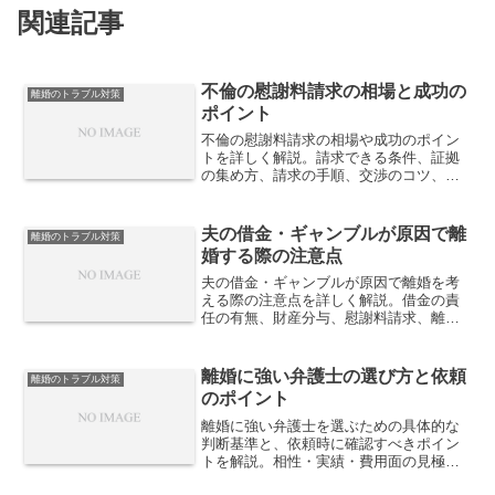
関連記事
不倫の慰謝料請求の相場と成功の
離婚のトラブル対策
ポイント
不倫の慰謝料請求の相場や成功のポイン
トを詳しく解説。請求できる条件、証拠
の集め方、請求の手順、交渉のコツ、裁
判になった場合の対策など、慰謝料を確
実に得るための方法を紹介します。
夫の借金・ギャンブルが原因で離
離婚のトラブル対策
婚する際の注意点
夫の借金・ギャンブルが原因で離婚を考
える際の注意点を詳しく解説。借金の責
任の有無、財産分与、慰謝料請求、離婚
後の生活設計、裁判で有利に進めるため
のポイントを紹介します。
離婚に強い弁護士の選び方と依頼
離婚のトラブル対策
のポイント
離婚に強い弁護士を選ぶための具体的な
判断基準と、依頼時に確認すべきポイン
トを解説。相性・実績・費用面の見極め
方を整理し、後悔しない専門家選びをサ