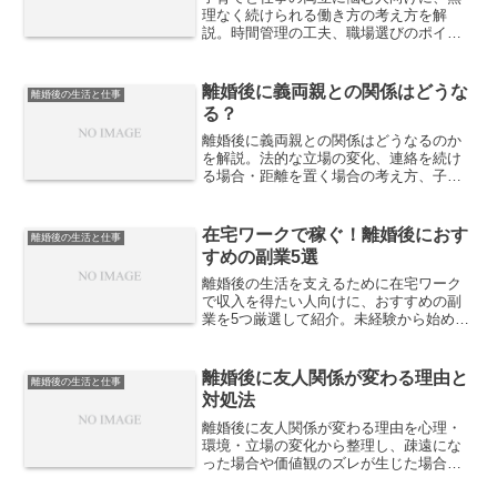
理なく続けられる働き方の考え方を解
説。時間管理の工夫、職場選びのポイン
ト、柔軟な雇用形態の活用方法など、現
実的に両立を実現するための具体策を紹
介します。
離婚後に義両親との関係はどうな
離婚後の生活と仕事
る？
離婚後に義両親との関係はどうなるのか
を解説。法的な立場の変化、連絡を続け
る場合・距離を置く場合の考え方、子ど
もがいるケースの注意点など、現実的な
判断軸と対応策を紹介します。
在宅ワークで稼ぐ！離婚後におす
離婚後の生活と仕事
すめの副業5選
離婚後の生活を支えるために在宅ワーク
で収入を得たい人向けに、おすすめの副
業を5つ厳選して紹介。未経験から始めや
すい仕事、収入の目安、継続するための
考え方まで、現実的に稼ぐためのポイン
トを解説します。
離婚後に友人関係が変わる理由と
離婚後の生活と仕事
対処法
離婚後に友人関係が変わる理由を心理・
環境・立場の変化から整理し、疎遠にな
った場合や価値観のズレが生じた場合の
具体的な対処法、新しい人間関係の築き