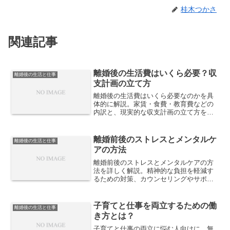
桂木つかさ
関連記事
離婚後の生活費はいくら必要？収
離婚後の生活と仕事
支計画の立て方
離婚後の生活費はいくら必要なのかを具
体的に解説。家賃・食費・教育費などの
内訳と、現実的な収支計画の立て方を整
理し、離婚後の生活を安定させるための
考え方を紹介します。
離婚前後のストレスとメンタルケ
離婚後の生活と仕事
アの方法
離婚前後のストレスとメンタルケアの方
法を詳しく解説。精神的な負担を軽減す
るための対策、カウンセリングやサポー
ト制度の活用方法、前向きに新しい人生
を歩むためのポイントを紹介します。
子育てと仕事を両立するための働
離婚後の生活と仕事
き方とは？
子育てと仕事の両立に悩む人向けに、無