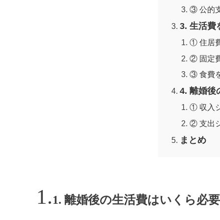
③ 公的
3. 生活
① 住居
② 固定
③ 食費
4. 離婚
① 収入
② 支出
まとめ
1. 離婚後の生活費はいくら必