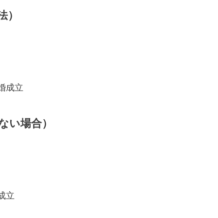
法）
婚成立
ない場合）
成立