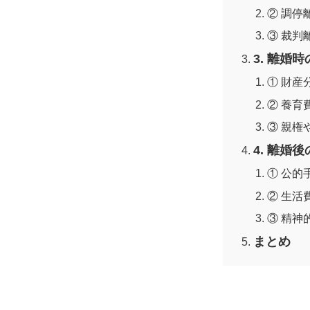
② 調停
③ 裁判
3. 離婚
① 財産
② 養育
③ 親権
4. 離婚
① 公的
② 生活
③ 精神
まとめ