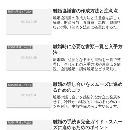
離婚が認められる条件、注意点を分かり
やすく整理します。
離婚協議書の作成方法と注意点
離婚の準備と手続き
離婚協議書の作成方法と注意点を詳しく
解説。財産分与、養育費、親権、慰謝料
などの取り決めを法的に確実にするため
のポイントと、作成時の注意点を紹介し
ます。
離婚時に必要な書類一覧と入手方
離婚の準備と手続き
法
離婚時に必要となる主な書類を一覧で整
理し、それぞれの入手方法や注意点を解
説。協議離婚・調停離婚など状況別に必
要書類を把握し、手続きをスムーズに進
めるための実務的なポイントを紹介しま
す。
離婚の話し合いをスムーズに進め
離婚の準備と手続き
るためのコツ
離婚の話し合いを感情的な対立に発展さ
せず、冷静かつ建設的に進めるためのコ
ツを解説。事前準備の考え方や伝え方の
工夫、話し合いが行き詰まった際の対処
法まで、実務的な視点で整理します。
離婚の手続き完全ガイド：スムー
離婚の準備と手続き
ズに進めるためのポイント