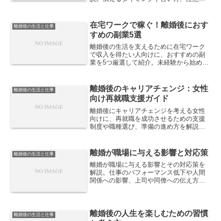
を紹介し、トラブルを避けながらスムー
ズに関係を築く方法を紹介します。
在宅ワークで稼ぐ！離婚後におす
離婚後の生活と仕事
すめの副業5選
離婚後の生活を支えるために在宅ワーク
で収入を得たい人向けに、おすすめの副
業を5つ厳選して紹介。未経験から始めや
すい仕事、収入の目安、継続するための
考え方まで、現実的に稼ぐためのポイン
トを解説します。
離婚後のキャリアチェンジ：女性
離婚後の生活と仕事
向け再就職支援ガイド
離婚後にキャリアチェンジを考える女性
向けに、再就職を成功させるための支援
制度や職種選び、準備の進め方を解説。
未経験分野への挑戦方法やブランクの伝
え方など、現実的に役立つ再スタートの
指針を紹介します。
離婚が職場に与える影響と対応策
離婚後の生活と仕事
離婚が職場に与える影響とその対応策を
解説。仕事のパフォーマンス低下や人間
関係への影響、上司や同僚への伝え方、
制度の活用方法など、離婚後も安定して
働くための実践的なポイントを紹介しま
す。
離婚後の人生を楽しむための習慣
離婚後の生活と仕事