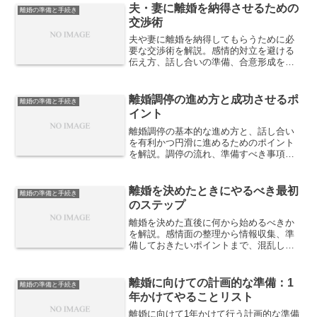
す。
夫・妻に離婚を納得させるための
離婚の準備と手続き
交渉術
夫や妻に離婚を納得してもらうために必
要な交渉術を解説。感情的対立を避ける
伝え方、話し合いの準備、合意形成を進
める具体的なポイントを整理し、円満な
解決を目指すための考え方を紹介しま
す。
離婚調停の進め方と成功させるポ
離婚の準備と手続き
イント
離婚調停の基本的な進め方と、話し合い
を有利かつ円滑に進めるためのポイント
を解説。調停の流れ、準備すべき事項、
冷静に合意へ導く考え方を整理し、成功
につなげる実践的な視点を紹介します。
離婚を決めたときにやるべき最初
離婚の準備と手続き
のステップ
離婚を決めた直後に何から始めるべきか
を解説。感情面の整理から情報収集、準
備しておきたいポイントまで、混乱しや
すい初期段階で取るべき最初のステップ
を分かりやすくまとめます。
離婚に向けての計画的な準備：1
離婚の準備と手続き
年かけてやることリスト
離婚に向けて1年かけて行う計画的な準備