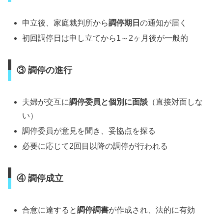
申立後、家庭裁判所から
調停期日
の通知が届く
初回調停日は申し立てから1～2ヶ月後が一般的
③ 調停の進行
夫婦が交互に
調停委員と個別に面談
（直接対面しな
い）
調停委員が意見を聞き、妥協点を探る
必要に応じて2回目以降の調停が行われる
④ 調停成立
合意に達すると
調停調書
が作成され、法的に有効