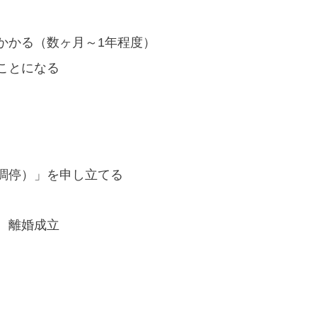
かかる（数ヶ月～1年程度）
ことになる
調停）」を申し立てる
、離婚成立