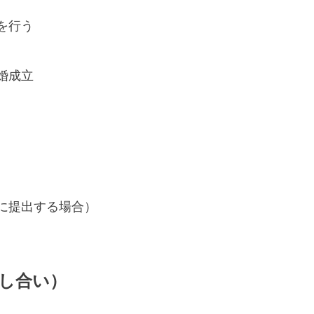
を行う
婚成立
に提出する場合）
話し合い）