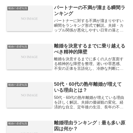
パートナーの不満が溜まる瞬間ラ
離婚の基礎知識
ンキング
パートナーに対する不満が溜まりやすい
瞬間をランキング形式で解説。夫婦・カ
ップル関係が悪化しやすい日常の落とし
穴と、気づかないうちに信頼を削ってい
る行動を整理します。
離婚を決意するまでに乗り越える
離婚の基礎知識
べき精神的障壁
離婚を決意するまでに多くの人が直面す
る精神的な障壁を整理。迷いや罪悪感、
不安の正体を言語化し、冷静な判断に進
むための考え方を解説します。
50代・60代の熟年離婚が増えて
離婚の基礎知識
いる理由とは？
50代・60代の熟年離婚が増えている理由
を詳しく解説。夫婦の価値観の変化、経
済的な自立、定年後の生活、長年の不満
の蓄積など、シニア世代の離婚が増加す
る背景とその影響について紹介します。
離婚理由ランキング：最も多い原
離婚の基礎知識
因は何か？