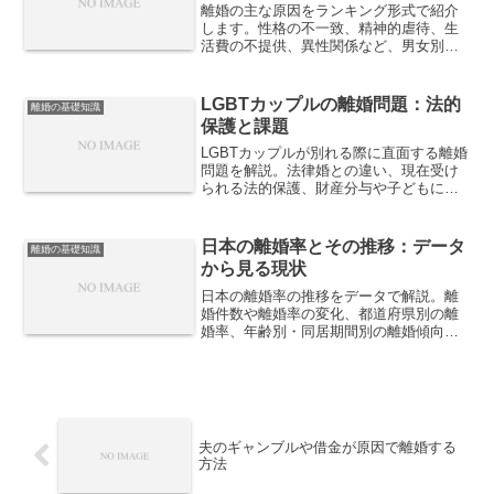
離婚の主な原因をランキング形式で紹介
します。性格の不一致、精神的虐待、生
活費の不提供、異性関係など、男女別の
統計データを基に詳しく解説します。
LGBTカップルの離婚問題：法的
離婚の基礎知識
保護と課題
LGBTカップルが別れる際に直面する離婚
問題を解説。法律婚との違い、現在受け
られる法的保護、財産分与や子どもに関
する課題、今後の制度的な論点を整理し
ます。
日本の離婚率とその推移：データ
離婚の基礎知識
から見る現状
日本の離婚率の推移をデータで解説。離
婚件数や離婚率の変化、都道府県別の離
婚率、年齢別・同居期間別の離婚傾向な
ど、最新の統計情報をもとに現状を詳し
く紹介します。
夫のギャンブルや借金が原因で離婚する
方法