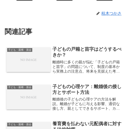
桂木つかさ
関連記事
子どもの戸籍と苗字はどうするべ
子ども・親権・面会
きか？
離婚時に多くの親が悩む「子どもの戸籍
と苗字」の問題について、制度の基本か
ら実務上の注意点、将来を見据えた考え
方までをわかりやすく解説します。
子どもの心理ケア：離婚後の接し
子ども・親権・面会
方とサポート方法
離婚後の子どもの心理ケアの方法を解
説。離婚が子どもに与える影響、適切な
接し方、親としてできるサポート、カウ
ンセリングの活用方法を紹介し、子ども
の心のケアを支援します。
養育費を払わない元配偶者に対す
子ども・親権・面会