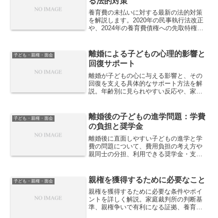
る法的対策
養育費の未払いに対する最新の法的対策
を解説します。2020年の民事執行法改正
や、2024年の養育費債権への先取特権付
与など、法改正により強化された養育費
回収の手段とその手続きについて詳しく
説明します。
離婚による子どもの心理的影響と
子ども・親権・面会
回復サポート
離婚が子どもの心に与える影響と、その
回復を支える具体的なサポート方法を解
説。年齢別に見られやすい反応や、家庭
でできる関わり方、注意すべきサインを
整理し、子どもの安心感を取り戻すため
の実践的な視点を紹介します。
離婚後の子どもの進学問題：学費
子ども・親権・面会
の負担と奨学金
離婚後に直面しやすい子どもの進学と学
費の問題について、費用負担の考え方や
親同士の分担、利用できる奨学金・支援
制度を解説。進学を諦めないための現実
的な選択肢と準備のポイントを紹介しま
す。
親権を獲得するために必要なこと
子ども・親権・面会
親権を獲得するために必要な条件やポイ
ントを詳しく解説。家庭裁判所の判断基
準、親権争いで有利になる証拠、養育環
境の整備方法などを紹介します。