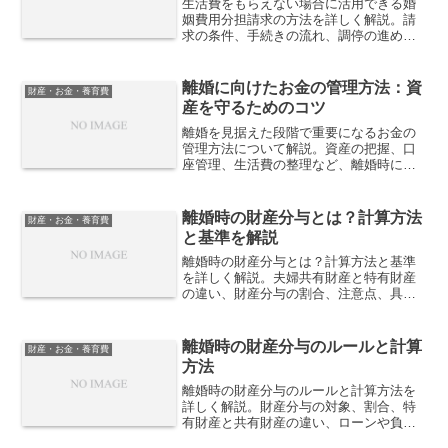
生活費をもらえない場合に活用できる婚
姻費用分担請求の方法を詳しく解説。請
求の条件、手続きの流れ、調停の進め
方、弁護士の活用方法、相場の計算方法
を紹介します。
離婚に向けたお金の管理方法：資
財産・お金・養育費
産を守るためのコツ
離婚を見据えた段階で重要になるお金の
管理方法について解説。資産の把握、口
座管理、生活費の整理など、離婚時に資
産を守るための具体的なコツをわかりや
すく紹介します。
離婚時の財産分与とは？計算方法
財産・お金・養育費
と基準を解説
離婚時の財産分与とは？計算方法と基準
を詳しく解説。夫婦共有財産と特有財産
の違い、財産分与の割合、注意点、具体
的な手続きについて詳しく紹介します。
離婚時の財産分与のルールと計算
財産・お金・養育費
方法
離婚時の財産分与のルールと計算方法を
詳しく解説。財産分与の対象、割合、特
有財産と共有財産の違い、ローンや負債
の扱いについても紹介します。