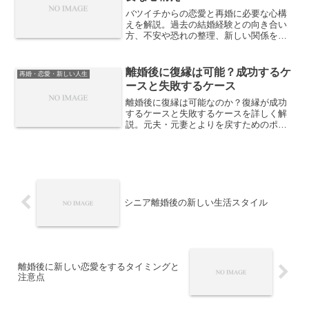
バツイチからの恋愛と再婚に必要な心構
えを解説。過去の結婚経験との向き合い
方、不安や恐れの整理、新しい関係を築
くための考え方など、前向きに再スター
トするための実践的な視点を紹介しま
す。
離婚後に復縁は可能？成功するケ
再婚・恋愛・新しい人生
ースと失敗するケース
離婚後に復縁は可能なのか？復縁が成功
するケースと失敗するケースを詳しく解
説。元夫・元妻とよりを戻すためのポイ
ント、復縁のタイミング、成功率を高め
る方法について紹介します。
シニア離婚後の新しい生活スタイル
離婚後に新しい恋愛をするタイミングと
注意点