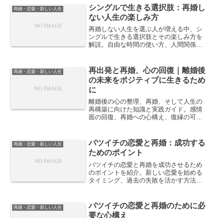
シングルで生きる選択肢：再婚し
再婚・恋愛・新しい人生
ない人生の楽しみ方
再婚しない人生を選ぶ人が増える中、シ
ングルで生きる選択肢とその楽しみ方を
解説。自由な時間の使い方、人間関係、
仕事やお金、心の充実など、前向きな生
き方のポイントを整理します。
再出発と再婚、心の回復｜離婚後
再婚・恋愛・新しい人生
の未来をポジティブに生きるため
に
離婚後の心の整理、再婚、そして人生の
再構築に向けた知識と実践ガイド。感情
面の回復、再婚への心構え、復縁の可能
性、再出発を成功させるコツを解説しま
す。
バツイチの恋愛と再婚：成功する
再婚・恋愛・新しい人生
ためのポイント
バツイチの恋愛と再婚を成功させるため
のポイントを紹介。新しい恋愛を始める
タイミング、過去の失敗を活かす方法、
子どもや家族との関係の築き方、再婚を
考える際の注意点を解説します。
バツイチの恋愛と再婚のために必
再婚・恋愛・新しい人生
要な心構え