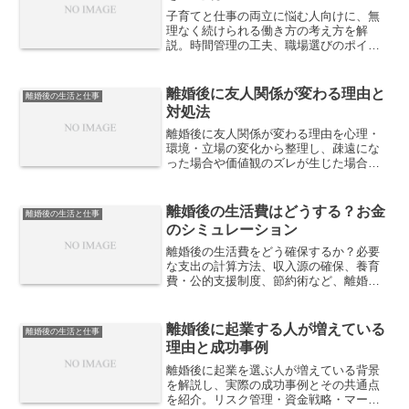
子育てと仕事の両立に悩む人向けに、無
理なく続けられる働き方の考え方を解
説。時間管理の工夫、職場選びのポイン
ト、柔軟な雇用形態の活用方法など、現
実的に両立を実現するための具体策を紹
介します。
離婚後に友人関係が変わる理由と
離婚後の生活と仕事
対処法
離婚後に友人関係が変わる理由を心理・
環境・立場の変化から整理し、疎遠にな
った場合や価値観のズレが生じた場合の
具体的な対処法、新しい人間関係の築き
方までを解説します。
離婚後の生活費はどうする？お金
離婚後の生活と仕事
のシミュレーション
離婚後の生活費をどう確保するか？必要
な支出の計算方法、収入源の確保、養育
費・公的支援制度、節約術など、離婚後
の生活を安定させるためのポイントを詳
しく解説します。
離婚後に起業する人が増えている
離婚後の生活と仕事
理由と成功事例
離婚後に起業を選ぶ人が増えている背景
を解説し、実際の成功事例とその共通点
を紹介。リスク管理・資金戦略・マーケ